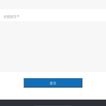
在线留言
*